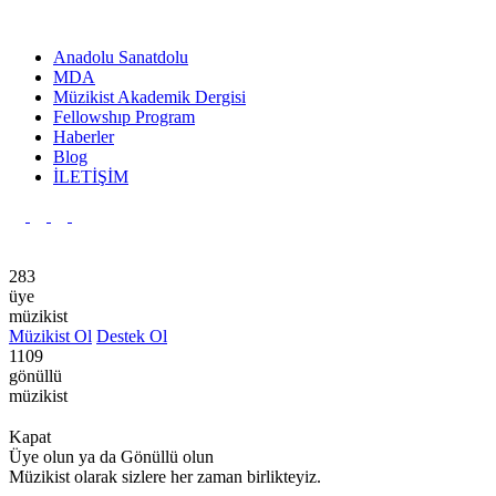
Anadolu Sanatdolu
MDA
Müzikist Akademik Dergisi
Fellowshıp Program
Haberler
Blog
İLETİŞİM
Ana Sayfa
Anadolu Sanatdolu
Yayınlar
Kurumsal
Hakkı
283
üye
müzikist
Müzikist Ol
Destek Ol
1109
gönüllü
müzikist
Kapat
Üye olun ya da Gönüllü olun
Müzikist olarak sizlere her zaman birlikteyiz.