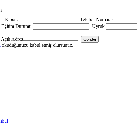
m
E-posta
Telefon Numarası
Eğitim Durumu
Uyruk
Açık Adres
i
okuduğunuzu kabul etmiş olursunuz.
nbul