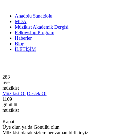
Anadolu Sanatdolu
MDA
Müzikist Akademik Dergisi
Fellowshıp Program
Haberler
Blog
İLETİŞİM
Ana Sayfa
Anadolu Sanatdolu
Yayınlar
Kurumsal
Hakkı
283
üye
müzikist
Müzikist Ol
Destek Ol
1109
gönüllü
müzikist
Kapat
Üye olun ya da Gönüllü olun
Müzikist olarak sizlere her zaman birlikteyiz.