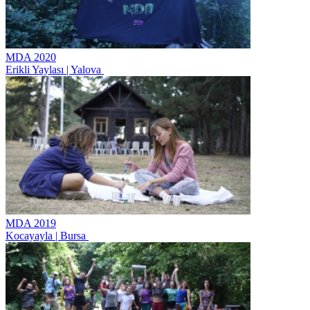
MDA 2020
Erikli Yaylası | Yalova
MDA 2019
Kocayayla | Bursa