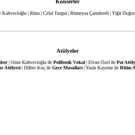
Konserler
 Kahvecioğlu | Ritus | Celal Turgut | Rümeysa Çamdereli | Yiğit Doğru
Atölyeler
ber
| Onur Kahvecioğlu ile
Polifonik Vokal
| Elvan Özel ile
Poi Atöly
ar Atölyesi
| Dilber Koç ile
Gece Masalları
| Yasin Kayırtar ile
Ritim A