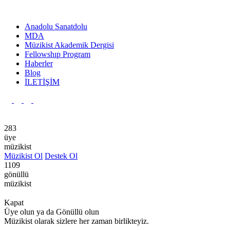
Anadolu Sanatdolu
MDA
Müzikist Akademik Dergisi
Fellowshıp Program
Haberler
Blog
İLETİŞİM
Ana Sayfa
Anadolu Sanatdolu
Yayınlar
Kurumsal
Hakkı
283
üye
müzikist
Müzikist Ol
Destek Ol
1109
gönüllü
müzikist
Kapat
Üye olun ya da Gönüllü olun
Müzikist olarak sizlere her zaman birlikteyiz.