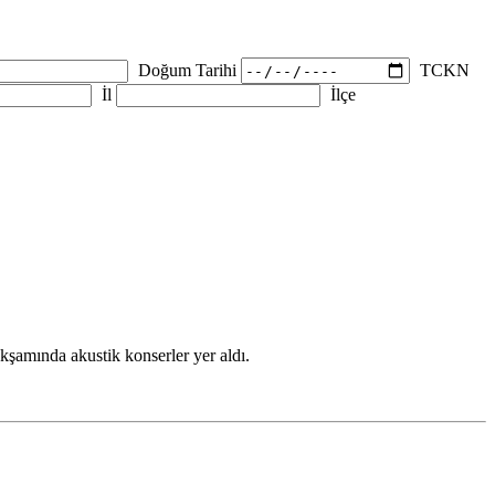
Doğum Tarihi
TCKN
İl
İlçe
akşamında akustik konserler yer aldı.