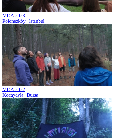
MDA 2023
Polonezköy | İstanbul
MDA 2022
Kocayayla | Bursa