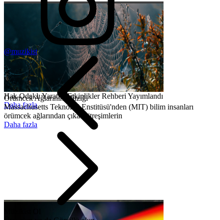
@muzikist
Hak Odaklı Yaratıcı Etkinlikler Rehberi Yayımlandı
Örümcek Ağlarının Müziği
Daha fazla
Massachusetts Teknoloji Enstitüsü'nden (MIT) bilim insanları
örümcek ağlarından çıkan titreşimlerin
Daha fazla
Müzikist Ol