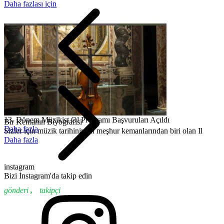
Daha fazlası için
13. Dönem Müzikist Ol Programı Başvuruları Açıldı
Bir Kemanın Biyografisi
Daha fazla
Sizler için müzik tarihinin en meşhur kemanlarından biri olan Il
Daha fazla
instagram
Bizi İnstagram'da takip edin
gönderi
,
takipçi