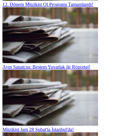
12. Dönem Müzikist Ol Programı Tamamlandı!
Ayın Sanatçısı: Bestem Yuvarlak ile Röportaj!
Müzikist Jam 28 Şubat'ta İstanbul'da!