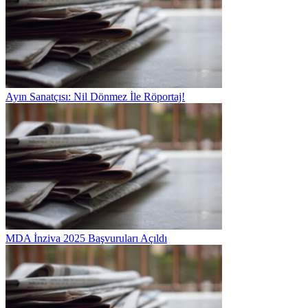
Ayın Sanatçısı: Nil Dönmez İle Röportaj!
MDA İnziva 2025 Başvuruları Açıldı