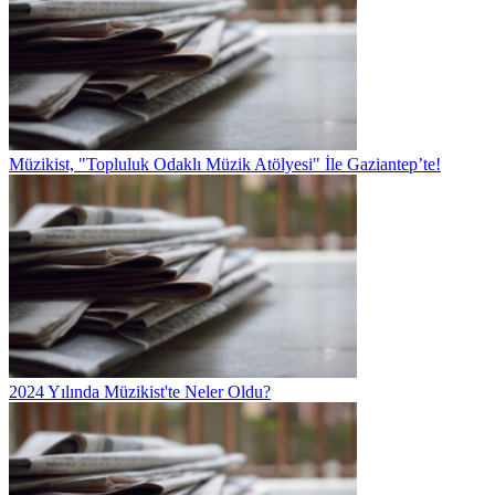
Müzikist, "Topluluk Odaklı Müzik Atölyesi" İle Gaziantep’te!
2024 Yılında Müzikist'te Neler Oldu?