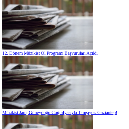
12. Dönem Müzikist Ol Programı Başvuruları Açıldı
Müzikist Jam, Güneydoğu Coğrafyasıyla Tanışıyor: Gaziantep!