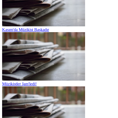
Kasım'da Müzikist Başkadır
Müzikistler Jam'ledi!