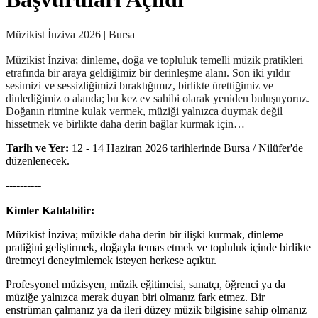
Müzikist İnziva 2026 | Bursa
Müzikist İnziva; dinleme, doğa ve topluluk temelli müzik pratikleri
etrafında bir araya geldiğimiz bir derinleşme alanı. Son iki yıldır
sesimizi ve sessizliğimizi bıraktığımız, birlikte ürettiğimiz ve
dinlediğimiz o alanda; bu kez ev sahibi olarak yeniden buluşuyoruz.
Doğanın ritmine kulak vermek, müziği yalnızca duymak değil
hissetmek ve birlikte daha derin bağlar kurmak için…
Tarih ve Yer:
12 - 14 Haziran 2026 tarihlerinde Bursa / Nilüfer'de
düzenlenecek.
----------
Kimler Katılabilir:
Müzikist İnziva; müzikle daha derin bir ilişki kurmak, dinleme
pratiğini geliştirmek, doğayla temas etmek ve topluluk içinde birlikte
üretmeyi deneyimlemek isteyen herkese açıktır.
Profesyonel müzisyen, müzik eğitimcisi, sanatçı, öğrenci ya da
müziğe yalnızca merak duyan biri olmanız fark etmez. Bir
enstrüman çalmanız ya da ileri düzey müzik bilgisine sahip olmanız