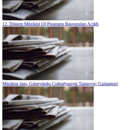
12. Dönem Müzikist Ol Programı Başvuruları Açıldı
Müzikist Jam, Güneydoğu Coğrafyasıyla Tanışıyor: Gaziantep!