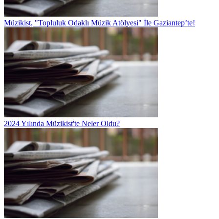
Müzikist, "Topluluk Odaklı Müzik Atölyesi" İle Gaziantep’te!
2024 Yılında Müzikist'te Neler Oldu?