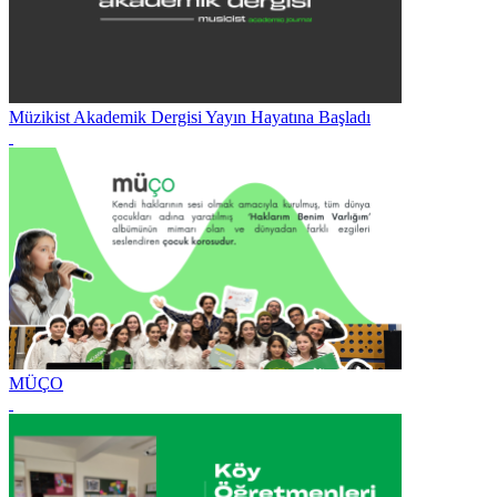
Müzikist Akademik Dergisi Yayın Hayatına Başladı
MÜÇO