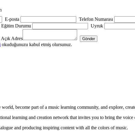
m
E-posta
Telefon Numarası
Eğitim Durumu
Uyruk
Açık Adres
i
okuduğunuzu kabul etmiş olursunuz.
world, become part of a music learning community, and explore, create, a
tional learning and creation network that invites you to bring the voice 
ialogue and producing inspiring content with all the colors of music.