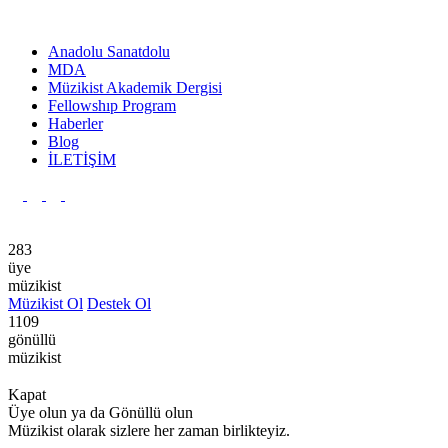
Anadolu Sanatdolu
MDA
Müzikist Akademik Dergisi
Fellowshıp Program
Haberler
Blog
İLETİŞİM
Ana Sayfa
Anadolu Sanatdolu
Yayınlar
Kurumsal
Hakkı
283
üye
müzikist
Müzikist Ol
Destek Ol
1109
gönüllü
müzikist
Kapat
Üye olun ya da Gönüllü olun
Müzikist olarak sizlere her zaman birlikteyiz.