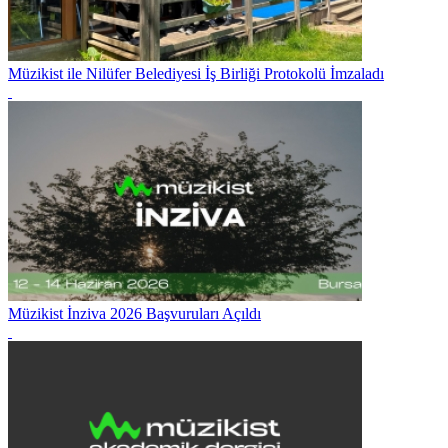
Müzikist ile Nilüfer Belediyesi İş Birliği Protokolü İmzaladı
Müzikist İnziva 2026 Başvuruları Açıldı